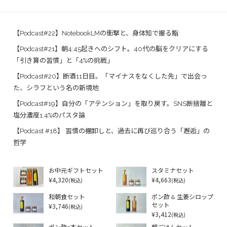
【Podcast#22】NotebookLMの衝撃と、身体知で握る鮨
【Podcast#21】朝4:45起きへのシフト。40代の脳をクリアにする
「引き算の習慣」と「4%の挑戦」
【Podcast#20】断酒11日目。「マイナスをなくした先」で出会っ
た、シラフという名の新境地
【Podcast#19】自分の「アテンション」を取り戻す。SNS断捨離と
塩分濃度1.4%のパスタ論
【Podcast #18】 習慣の棚卸しと、過去に再び巡り合う「邂逅」の
哲学
お中元ギフトセット
スタミナセット
¥4,320
¥4,663
(税込)
(税込)
和朝食セット
ポン酢 & 生姜シロップ
¥3,746
セット
(税込)
¥3,412
(税込)