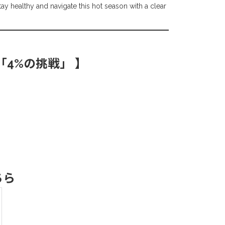
tay healthy and navigate this hot season with a clear
「4%の挑戦」 】
ちら