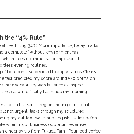
h the “4% Rule”
eratures hitting 34°C. More importantly, today marks
ing a complete “without” environment has
on, which frees up immense brainpower. This
ortless evening routines.
 of boredom, I’ve decided to apply James Clear’s
nline test predicted my score around 520 points on
for 10 new vocabulary words—such as
inspect
,
ht increase in difficulty has made my morning
erships in the Kansai region and major national
 but not urgent” tasks through my structured
inishing my outdoor walks and English studies before
rate when major business opportunities arrive.
fresh ginger syrup from Fukuda Farm. Pour iced coffee