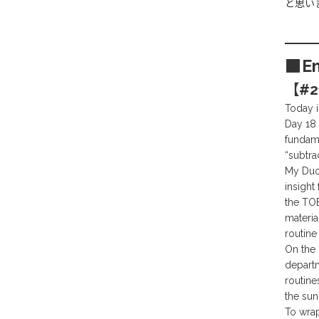
と思い
■En
【#21
Today i
Day 18 
fundame
“subtra
My Duol
insight
the TOE
materia
routine
On the 
departm
routine
the sun
To wrap