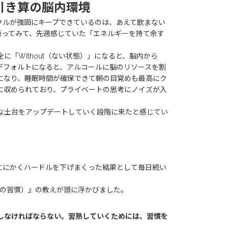
、引き算の脳内環境
クルが強固にキープできているのは、あえて飲まない
お酒を断ってみて、先週感じていた「エネルギーを持て余す
「Without（ない状態）」になると、脳内から
デフォルトになると、アルコールに脳のリソースを割
になり、睡眠時間が確保できて朝の目覚めも最高にク
に収められており、プライベートの思考にノイズが入
な土台をアップデートしていく段階に来たと感じてい
た。とにかくハードルを下げまくった結果として毎日続い
つの習慣）』の教えが頭に浮かびました。
しなければならない。習熟していくためには、習慣を