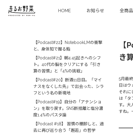
HOME
お知らせ
全商品
【Podcast#22】NotebookLMの衝撃
【P
と、身体知で握る鮨
き
【Podcast#21】朝4:45起きへのシフ
ト。40代の脳をクリアにする「引き
算の習慣」と「4%の挑戦」
5月最
【Podcast#20】断酒11日目。「マイ
日はウ
ナスをなくした先」で出会った、シラ
それに
フという名の新境地
は「タ
【Podcast#19】自分の「アテンショ
す。大
ン」を取り戻す。SNS断捨離と塩分濃
すね。
度1.4%のパスタ論
【Podcast #18】 習慣の棚卸しと、過
去に再び巡り合う「邂逅」の哲学