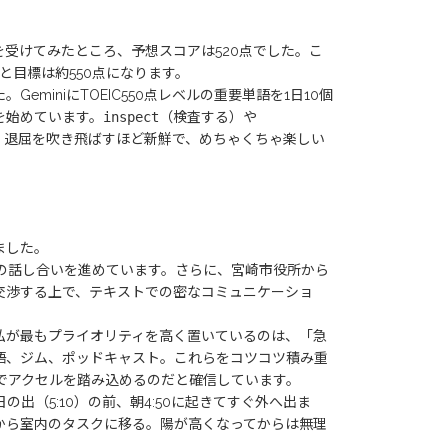
トを受けてみたところ、予想スコアは520点でした。こ
と目標は約550点になります。
miniにTOEIC550点レベルの重要単語を1日10個
を始めています。
inspect
（検査する）や
、退屈を吹き飛ばすほど新鮮で、めちゃくちゃ楽しい
ました。
の話し合いを進めています。さらに、宮崎市役所から
交渉する上で、テキストでの密なコミュニケーショ
私が最もプライオリティを高く置いているのは、「急
語、ジム、ポッドキャスト。これらをコツコツ積み重
でアクセルを踏み込めるのだと確信しています。
（5:10）の前、朝4:50に起きてすぐ外へ出ま
から室内のタスクに移る。陽が高くなってからは無理