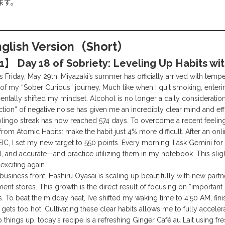
ます。
glish Version（Short）
】 Day 18 of Sobriety: Leveling Up Habits wit
s Friday, May 29th. Miyazaki’s summer has officially arrived with temp
of my “Sober Curious” journey. Much like when I quit smoking, enter
ntally shifted my mindset. Alcohol is no longer a daily considerati
ction” of negative noise has given me an incredibly clear mind and eff
ingo streak has now reached 574 days. To overcome a recent feeling
 from
Atomic Habits
: make the habit just 4% more difficult. After an o
IC, I set my new target to 550 points. Every morning, I ask Gemini 
l
, and
accurate
—and practice utilizing them in my notebook. This slig
 exciting again.
business front,
Hashiru Oyasai
is scaling up beautifully with new partn
ent stores. This growth is the direct result of focusing on “important
s. To beat the midday heat, I’ve shifted my waking time to 4:50 AM, f
 gets too hot. Cultivating these clear habits allows me to fully accele
 things up, today’s recipe is a refreshing Ginger Café au Lait using 