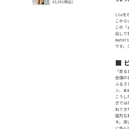
¥2,561
(税込)
1.0
こから
この「
出して
materi
です。
■ 
「走る
全国の
ふるさ
ン、ま
こうし
ぎでは
ねてき
猛烈な
す。涼
に外へ