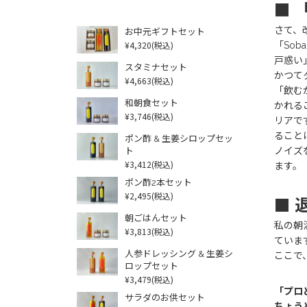
■ 
さて、
お中元ギフトセット
¥4,320
(税込)
「So
戸惑い
スタミナセット
かつて
¥4,663
(税込)
「飲む
和朝食セット
かれる
¥3,746
(税込)
リアで
ること
ポン酢 & 生姜シロップセッ
ノイズ
ト
¥3,412
(税込)
ます。
ポン酢2本セット
¥2,495
(税込)
■ 
朝ごはんセット
私の朝
¥3,813
(税込)
ていま
人参ドレッシング & 生姜シ
ここで
ロップセット
¥3,479
(税込)
「プロ
サラダのお供セット
ちょう