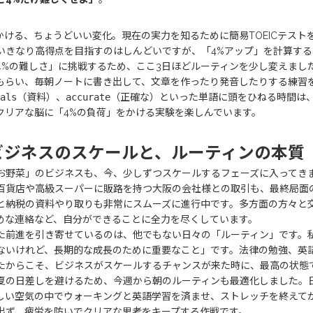
4をかける、ちょうどいい変化。現在の実力を知るために簡易TOEICテス
いきなり高得点を目指すのはしんどいですが、「4%アップ」を計算する
4%の難しさ」に挑戦するため、ここ3日ほどルーティンを少し変えました。Ge
もらい、毎朝ノートに書き出して、文章を作ったり発音したりする練習
als
（資料）、
accurate
（正確な）といった単語に頭をひねる時間は
クリアな脳に「4%の負荷」をかける実験を楽しんでいます。
ビジネスのスケールと、ルーティンの本質
お野菜」のビジネスも、今、少しずつスケールするフェーズに入ってき
百貨店や高級スーパーに販路を持つ大阪の会社様との取引も、最終局面
と納税の資料やり取りも非常にスムーズに進行中です。多方面の方々と
めな連絡など、自分ができることに全力を尽くしています。
た前進を引き寄せているのは、他でもない日々の「ルーティン」です。
ないけれど、長期的な成長のために重要なこと」です。法律の勉強、英
たからこそ、ビジネスがスケールするチャンスが来た時に、最高の状態
夏の日差しを避けるため、今週から朝のルーティンも最適化しました。日の出
しい空気の中でウォーキングと英語学習を済ませ、ストレッチを終えて
出ず、疲労を防いでクリアな思考をキープする作戦です。