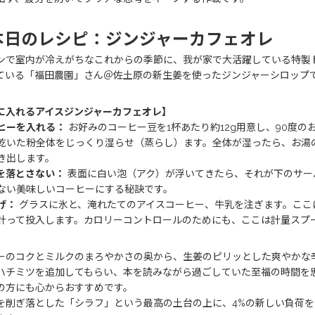
本日のレシピ：ジンジャーカフェオレ
ンで室内が冷えがちなこれからの季節に、我が家で大活躍している特製
ている「福田農園」さん＠佐土原の新生姜を使ったジンジャーシロップ
に入れるアイスジンジャーカフェオレ】
ヒーを入れる：
お好みのコーヒー豆を1杯あたり約12g用意し、90度
乾いた粉全体をじっくり湿らせ（蒸らし）ます。全体が湿ったら、お湯
き出します。
を落とさない：
表面に白い泡（アク）が浮いてきたら、それが下のサー
ない美味しいコーヒーにする秘訣です。
げ：
グラスに氷と、淹れたてのアイスコーヒー、牛乳を注ぎます。ここに
計って投入します。カロリーコントロールのためにも、ここは計量スプ
ーのコクとミルクのまろやかさの奥から、生姜のピリッとした爽やかな
ハチミツを追加してもらい、本を読みながら過ごしていた至福の時間を思
の方にも心からおすすめです。
を削ぎ落とした「シラフ」という最高の土台の上に、4%の新しい負荷