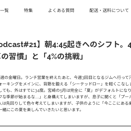
一覧
特集
よくある質問
配送・送料について
odcast#21】朝4:45起きへのシフ
算の習慣」と「4%の挑戦」
終週の金曜日。ランチ営業を終えたあと、今週3回目となるジムへ行って
ォーキングをメインに、背筋を鍛える「シーテッドロー」を軽くこなし
しても、外はすでに34度。宮崎の5月は完全に「夏」がデフォルトにな
フな季節が始まるな……」と身構えてしまいますが、息子に聞くと「プー
人は先回りして色々考えてしまいますが、子供のように「今ここにある
一緒にこの夏を楽しんでいきたいと思います。