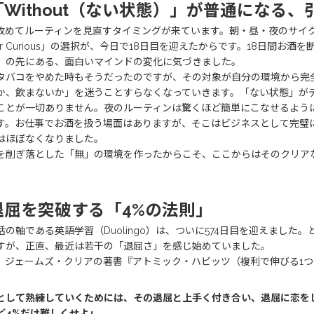
「Without（ない状態）」が普通になる
改めてルーティンを見直すタイミングが来ています。朝・昼・夜のサイ
bar Curious」の選択が、今日で18日目を迎えたからです。18日間
」の先にある、面白いマインドの変化に気づきました。
タバコをやめた時もそうだったのですが、その対象が自分の環境から完全に
か、飲まないか」を迷うことすらなくなっていきます。「ない状態」が
ことが一切ありません。夜のルーティンは驚くほど簡単にこなせるよう
す。お仕事でお酒を扱う場面はありますが、そこはビジネスとして完璧
はほぼなくなりました。
を削ぎ落とした「無」の環境を作ったからこそ、ここからはそのクリア
退屈を突破する「4%の法則」
活の軸である英語学習（Duolingo）は、ついに574日目を迎えまし
すが、正直、最近は若干の「退屈さ」を感じ始めていました。
、ジェームズ・クリアの著書『アトミック・ハビッツ（複利で伸びる1
として熟練していくためには、その退屈と上手く付き合い、退屈に恋を
ど4%だけ難しくせよ」
。