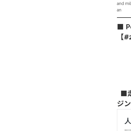
and mil
an
■ 
【#
■走
ジン