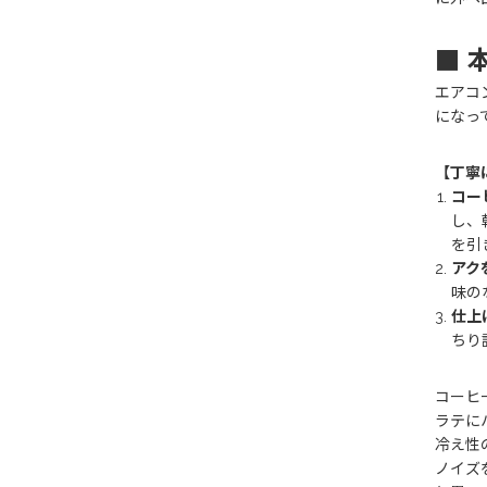
■ 
エアコ
になっ
【丁寧
コー
し、
を引
アク
味の
仕上
ちり
コーヒ
ラテに
冷え性
ノイズ